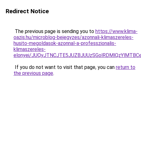
Redirect Notice
The previous page is sending you to
https://www.klima-
oazis.hu/microblog-bejegyzes/azonnali-klimaszereles-
husito-megoldasok-azonnal-a-professzionalis-
klimaszereles-
elonyei/JUQyJTNCJTE5JUZBJUUzSGolRDMlQzYlMTB
If you do not want to visit that page, you can
return to
the previous page
.