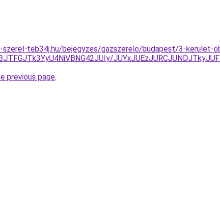
k-szerel-teb34j.hu/bejegyzes/gazszerelo/budapest/3-kerulet-o
3JTFGJTk3YyU4NiVBNG42JUIy/JUYxJUEzJURCJUNDJTkyJU
he previous page
.