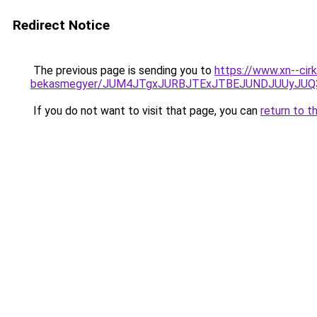
Redirect Notice
The previous page is sending you to
https://www.xn--cir
bekasmegyer/JUM4JTgxJURBJTExJTBEJUNDJUUyJUQ
If you do not want to visit that page, you can
return to t