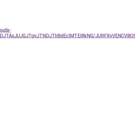
buda-
FDJTAxJUJGJTgyJTNDJThBdEclMTElRkNG/JURFXyVENCVBO