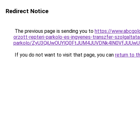
Redirect Notice
The previous page is sending you to
https://www.abcgold
orzott-repteri-parkolo-es-ingyenes-transzfer-szolgaltata
parkolo/ZyU3QiUwOUYlQ0FtJUM4JUVDNk4lN0VfJU
If you do not want to visit that page, you can
return to t