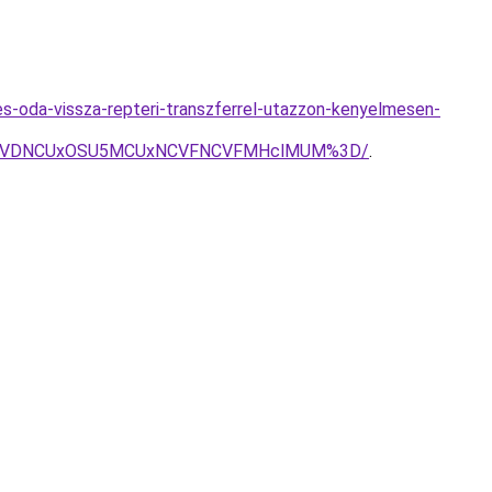
es-oda-vissza-repteri-transzferrel-utazzon-kenyelmesen-
GNCVDNCUxOSU5MCUxNCVFNCVFMHclMUM%3D/
.