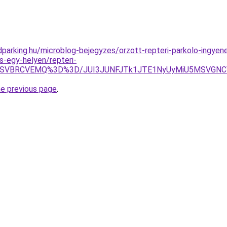
parking.hu/microblog-bejegyzes/orzott-repteri-parkolo-ingyen
s-egy-helyen/repteri-
UwUSVBRCVEMQ%3D%3D/JUI3JUNFJTk1JTE1NyUyMiU5MSV
he previous page
.