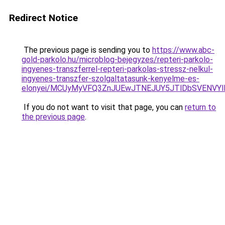
Redirect Notice
The previous page is sending you to
https://www.abc-
gold-parkolo.hu/microblog-bejegyzes/repteri-parkolo-
ingyenes-transzferrel-repteri-parkolas-stressz-nelkul-
ingyenes-transzfer-szolgaltatasunk-kenyelme-es-
elonyei/MCUyMyVFQ3ZnJUEwJTNEJUY5JTlDbSVENVY
If you do not want to visit that page, you can
return to
the previous page
.