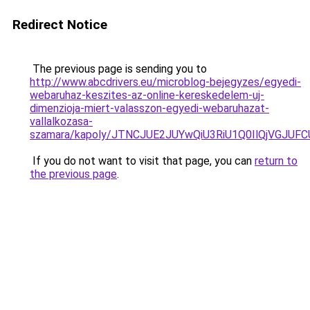
Redirect Notice
The previous page is sending you to
http://www.abcdrivers.eu/microblog-bejegyzes/egyedi-
webaruhaz-keszites-az-online-kereskedelem-uj-
dimenzioja-miert-valasszon-egyedi-webaruhazat-
vallalkozasa-
szamara/kapoly/JTNCJUE2JUYwQiU3RiU1Q0IlQjVGJU
If you do not want to visit that page, you can
return to
the previous page
.