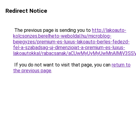
Redirect Notice
The previous page is sending you to
http://lakoauto-
kolcsonzes.berelheto-weboldal.hu/microblog-
bejegyzes/premium-es-luxus-lakoauto-berles-fedezd-
fel-a-szabadsag-uj-dimenziojat-a-premium-es-luxus-
lakoautokkal/rabacsanak/aCUwMyUyMyUwMnAlMjV3SS
If you do not want to visit that page, you can
return to
the previous page
.